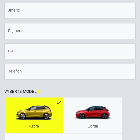
Jméno
Příjmení
E-mail
Telefon
VYBERTE MODEL

Astra
Corsa