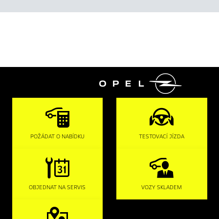

POŽÁDAT O NABÍDKU
TESTOVACÍ JÍZDA
OBJEDNAT NA SERVIS
VOZY SKLADEM