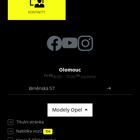
KONTAKTY
Olomouc
Po-Pá
So
8:00 – 17:00
zavřeno
Brněnská 57
Modely Opel
Titulní stránka
Nabídka vozů
104