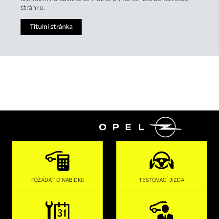
stránku.
Titulní stránka

POŽÁDAT O NABÍDKU
TESTOVACÍ JÍZDA