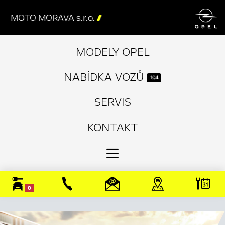

MOTO MORAVA s.r.o.

MODELY OPEL
NABÍDKA VOZŮ
104
SERVIS
KONTAKT
0