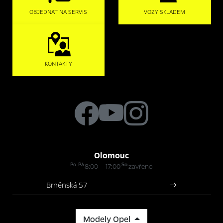
OBJEDNAT NA SERVIS
VOZY SKLADEM
KONTAKTY
Olomouc
Po-Pá
So
8:00 – 17:00
zavřeno
Brněnská 57
Modely Opel