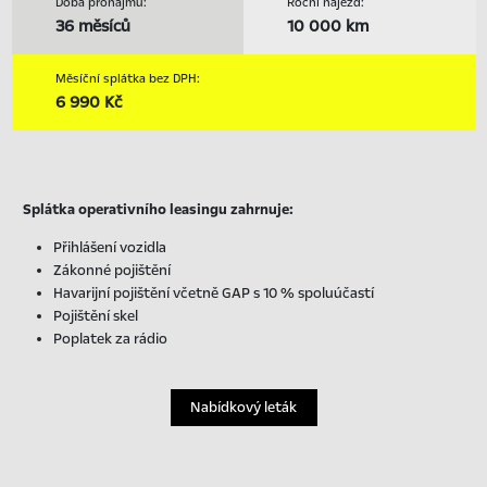
Doba pronájmu:
Roční nájezd:
36 měsíců
10 000 km
Měsíční splátka bez DPH:
6 990 Kč
Splátka operativního leasingu zahrnuje:
Přihlášení vozidla
Zákonné pojištění
Havarijní pojištění včetně GAP s 10 % spoluúčastí
Pojištění skel
Poplatek za rádio
Nabídkový leták