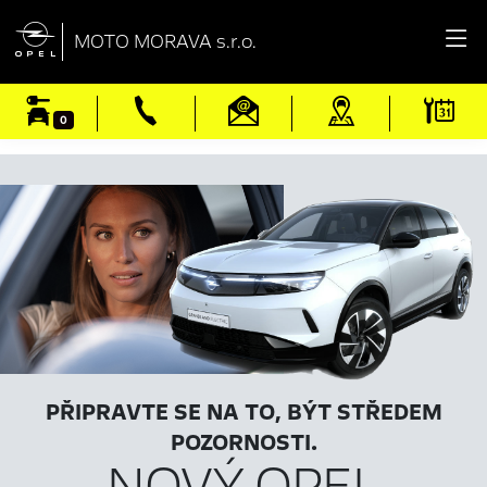

MOTO MORAVA s.r.o.
0
PŘIPRAVTE SE NA TO, BÝT STŘEDEM
POZORNOSTI.
NOVÝ OPEL