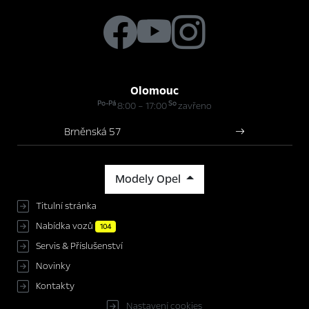
Olomouc
Po-Pá
So
8:00 – 17:00
zavřeno
Brněnská 57
Modely Opel
Titulní stránka
Nabídka vozů
104
Servis & Příslušenství
Novinky
Kontakty
Nastavení cookies