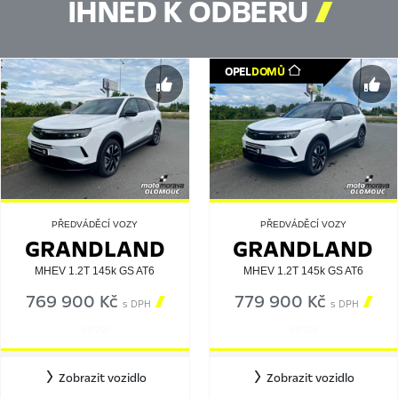
IHNED K ODBĚRU

OPEL
DOMŮ
PŘEDVÁDĚCÍ VOZY
PŘEDVÁDĚCÍ VOZY
GRANDLAND
GRANDLAND
MHEV 1.2T 145k GS AT6
MHEV 1.2T 145k GS AT6
769 900 Kč

779 900 Kč

s DPH
s DPH
547207
547209
Zobrazit vozidlo
Zobrazit vozidlo