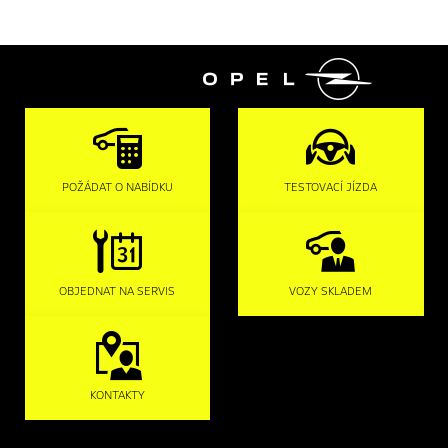

POŽÁDAT O NABÍDKU
TESTOVACÍ JÍZDA
OBJEDNAT NA SERVIS
VOZY SKLADEM
KONTAKTY