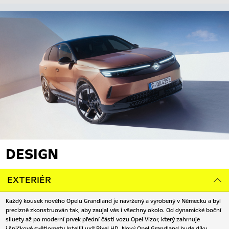
DESIGN
EXTERIÉR
Každý kousek nového Opelu Grandland je navržený a vyrobený v Německu a byl
precizně zkonstruován tak, aby zaujal vás i všechny okolo. Od dynamické boční
siluety až po moderní prvek přední části vozu Opel Vizor, který zahrnuje
i špičkové světlomety IntelliLux® Pixel HD. Nový Opel Grandland bude díky