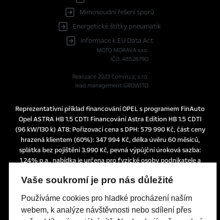
Mimosoudní řešení sporů
Energetické štítky pneumatik
Informace k EU Data Act
MOTO MORAVA s.r.o.
IČO: 48528790
Realizace 2023
Comin.cz, s.r.o.
lead management GROWITO
Reprezentativní příklad financování OPEL s programem FinAuto
Opel ASTRA HB 1.5 CDTI Financování Astra Edition HB 1.5 CDTI
(96 kW/130 k) AT8: Pořizovací cena s DPH: 579 990 Kč, část ceny
hrazená klientem (60%): 347 994 Kč, délka úvěru 60 měsíců,
splátka bez pojištění 3.990 Kč, pevná výpůjční úroková sazba:
1,24% p.a., nabídka je určena pro fyzické osoby podnikatele a
právnické osoby a platí do 30. 6. 2026 nebo do odvolání.
Vaše soukromí je pro nás důležité
Tato nabídka je pouze indikativní, není návrhem na uzavření
smlouvy a nelze z ní proto dovozovat povinnost společnosti
Používáme cookies pro hladké procházení naším
uskutečnit jakékoliv transakce.
webem, k analýze návštěvnosti nebo sdílení přes
Poskytovatelem financování je UniCredit Leasing CZ, a.s.,