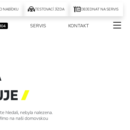
O NABÍDKU
TESTOVACÍ JÍZDA
OBJEDNAT NA SERVIS
SERVIS
KONTAKT
104
A
UJE

ste hledali, nebyla nalezena.
 přímo na naši domovskou