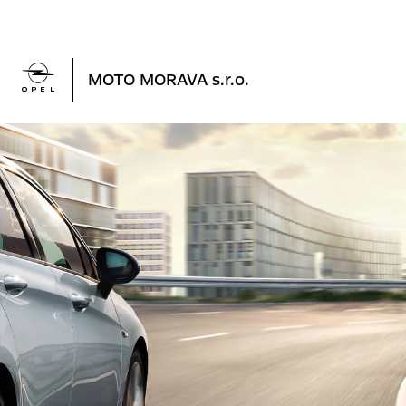

MOTO MORAVA s.r.o.