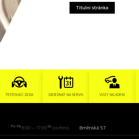
Titulní stránka
TESTOVACÍ JÍZDA
OBJEDNAT NA SERVIS
VOZY SKLADEM
Po-Pá
So
8:00 – 17:00
zavřeno
Brněnská 57