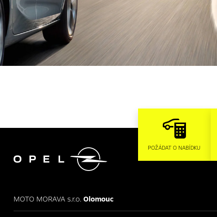

POŽÁDAT O NABÍDKU
MOTO MORAVA s.r.o.
Olomouc