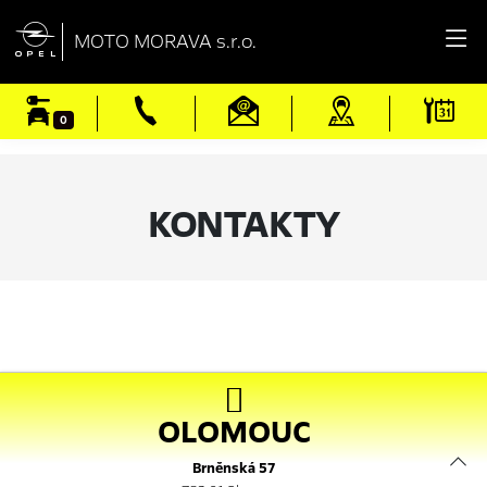

MOTO MORAVA s.r.o.
0
KONTAKTY

OLOMOUC
Brněnská 57