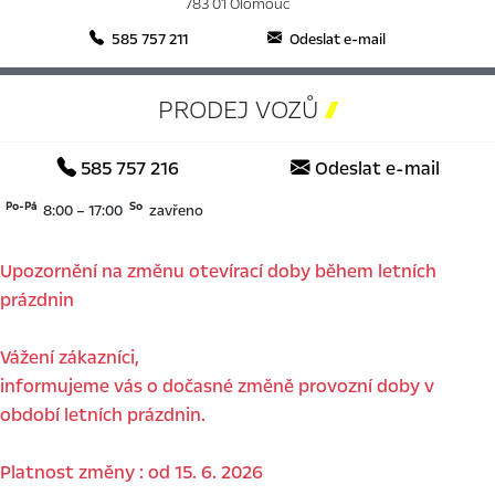
783 01 Olomouc
585 757 211
Odeslat e-mail
PRODEJ VOZŮ

585 757 216
Odeslat e-mail
Po-Pá
So
8:00 – 17:00
zavřeno
Upozornění na změnu otevírací doby během letních
prázdnin
Vážení zákazníci,
informujeme vás o dočasné změně provozní doby v
období letních prázdnin.
Platnost změny : od 15. 6. 2026