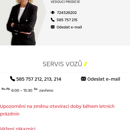
VEDOUCÍ PRODEJE
724526202
585 757 215
Odeslat e-mail
SERVIS VOZŮ

585 757 212, 213, 214
Odeslat e-mail
Po-Pá
So
6:00 – 15:30
zavřeno
Upozornění na změnu otevírací doby během letních
prázdnin
Vážení zákazníci,