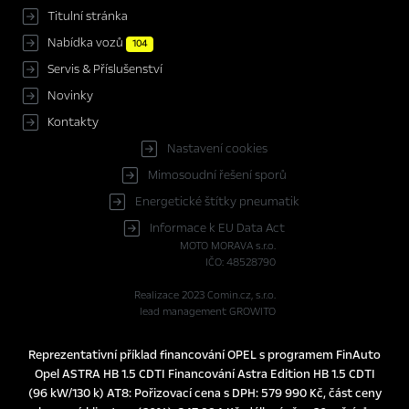
Titulní stránka
Nabídka vozů
104
Servis & Příslušenství
Novinky
Kontakty
Nastavení cookies
Mimosoudní řešení sporů
Energetické štítky pneumatik
Informace k EU Data Act
MOTO MORAVA s.r.o.
IČO: 48528790
Realizace 2023
Comin.cz, s.r.o.
lead management GROWITO
Reprezentativní příklad financování OPEL s programem FinAuto
Opel ASTRA HB 1.5 CDTI Financování Astra Edition HB 1.5 CDTI
(96 kW/130 k) AT8: Pořizovací cena s DPH: 579 990 Kč, část ceny