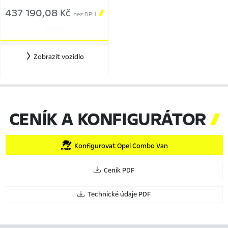
437 190,08 Kč

bez DPH
526026
Zobrazit vozidlo
CENÍK A KONFIGURÁTOR

Konfigurovat Opel Combo Van
Ceník PDF
Technické údaje PDF