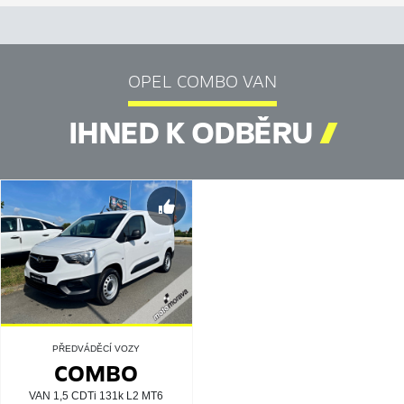
OPEL COMBO VAN
IHNED K ODBĚRU

PŘEDVÁDĚCÍ VOZY
COMBO
VAN 1,5 CDTi 131k L2 MT6