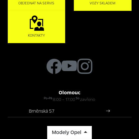
OBJEDNAT NA SERVIS
VOZY SKLADEM
KONTAKTY
Olomouc
Po-Pá
So
8:00 – 17:00
zavřeno
Brněnská 57
Modely Opel