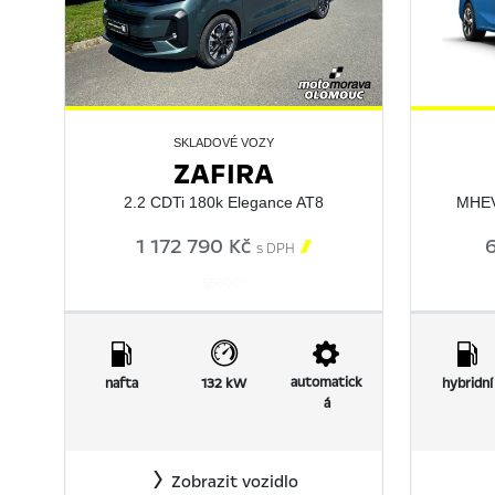
SKLADOVÉ VOZY
ZAFIRA
2.2 CDTi 180k Elegance AT8
MHEV
1 172 790 Kč

s DPH
560001
automatick
nafta
132 kW
hybridní
á
Zobrazit vozidlo