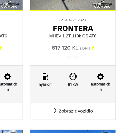
SKLADOVÉ VOZY
FRONTERA
 AT6
MHEV 1.2T 110k GS AT6

617 120 Kč

s DPH
564285
utomatick
automatick
hybridní
81 kW
á
á
Zobrazit vozidlo