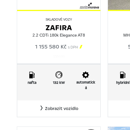
SKLADOVÉ VOZY
ZAFIRA
2.2 CDTi 180k Elegance AT8
MHE
1 155 580 Kč

s DPH
558699
automatick
nafta
132 kW
hybridní
á
Zobrazit vozidlo