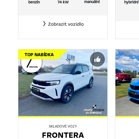
manuální
benzín
74 kW
hybridní
Zobrazit vozidlo
TOP NABÍDKA
SKLADOVÉ VOZY
FRONTERA