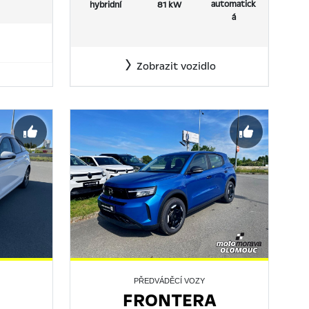
automatick
hybridní
81 kW
á
Zobrazit vozidlo
PŘEDVÁDĚCÍ VOZY
FRONTERA