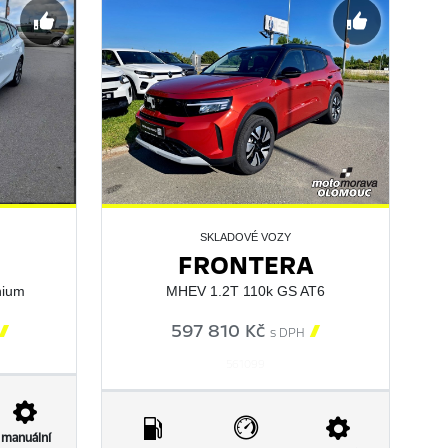
SKLADOVÉ VOZY
FRONTERA
nium
MHEV 1.2T 110k GS AT6

597 810 Kč

s DPH
561099
manuální