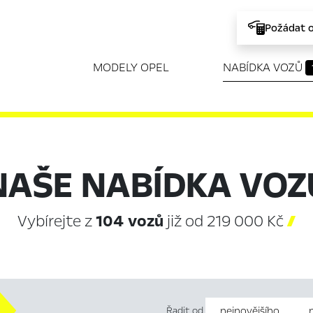
Požádat 
MODELY OPEL
NABÍDKA VOZŮ
NAŠE NABÍDKA VOZ
Vybírejte z
104 vozů
již od 219 000 Kč

Řadit od
nejnovějšího