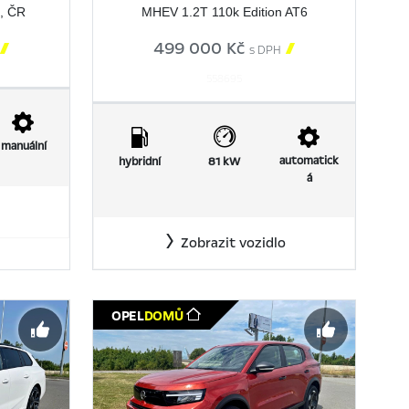
t, ČR
MHEV 1.2T 110k Edition AT6

499 000 Kč

s DPH
558695
manuální
automatick
hybridní
81 kW
á
Zobrazit vozidlo
OPEL
DOMŮ