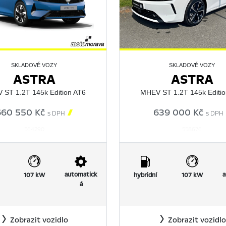
SKLADOVÉ VOZY
SKLADOVÉ VOZY
ASTRA
ASTRA
 ST 1.2T 145k Edition AT6
MHEV ST 1.2T 145k Editio
660 550 Kč

639 000 Kč
s DPH
s DPH
564290
558676
automatick
a
107 kW
hybridní
107 kW
á
Zobrazit vozidlo
Zobrazit vozidlo