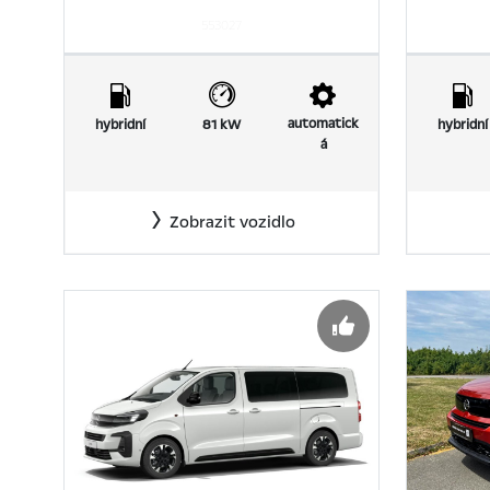
553027
automatick
hybridní
81 kW
hybridní
á
Zobrazit vozidlo