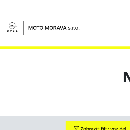

MOTO MORAVA s.r.o.
Zobrazit filtr vozidel