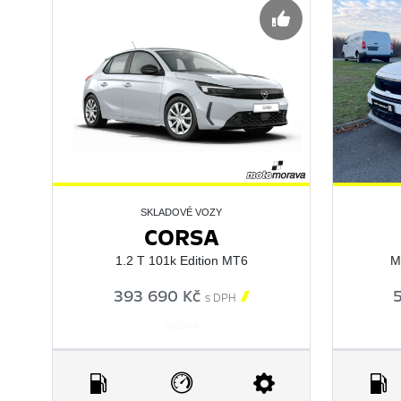
SKLADOVÉ VOZY
CORSA
1.2 T 101k Edition MT6
M
393 690 Kč

s DPH
565244