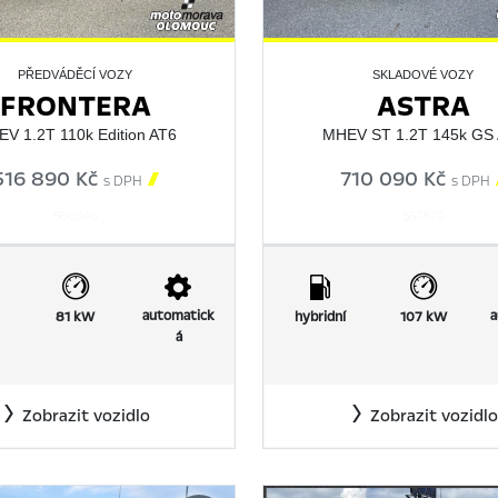
PŘEDVÁDĚCÍ VOZY
SKLADOVÉ VOZY
FRONTERA
ASTRA
V 1.2T 110k Edition AT6
MHEV ST 1.2T 145k GS
516 890 Kč

710 090 Kč
s DPH
s DPH
560346
561870
automatick
a
81 kW
hybridní
107 kW
á
Zobrazit vozidlo
Zobrazit vozidlo