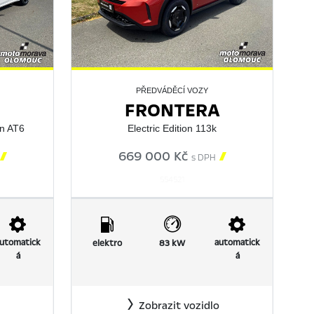
PŘEDVÁDĚCÍ VOZY
FRONTERA
n AT6
Electric Edition 113k

669 000 Kč

s DPH
554521
utomatick
automatick
elektro
83 kW
á
á
Zobrazit vozidlo