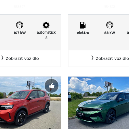
558677
554522
automatick
a
107 kW
elektro
83 kW
á
Zobrazit vozidlo
Zobrazit vozidlo