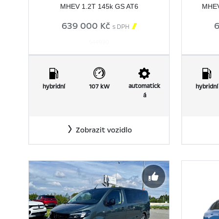
MHEV 1.2T 145k GS AT6
MHEV
639 000 Kč

s DPH
544990
automatick
hybridní
107 kW
hybridní
á
Zobrazit vozidlo