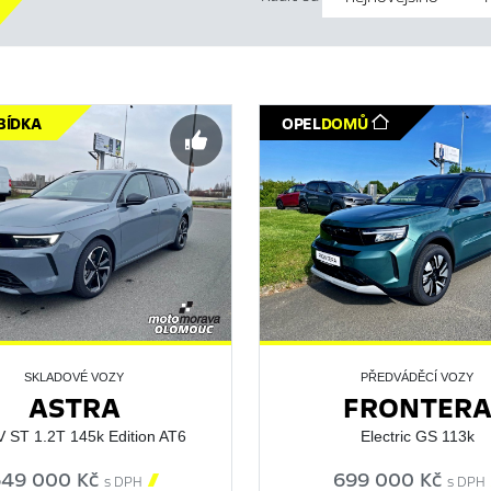
BÍDKA
OPEL
DOMŮ
SKLADOVÉ VOZY
PŘEDVÁDĚCÍ VOZY
ASTRA
FRONTER
 ST 1.2T 145k Edition AT6
Electric GS 113k
649 000 Kč

699 000 Kč
s DPH
s DPH