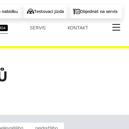
o nabídku
Testovací jízda
Objednat na servis
SERVIS
KONTAKT
104
Ů
nejlevnějšího
nejdražšího