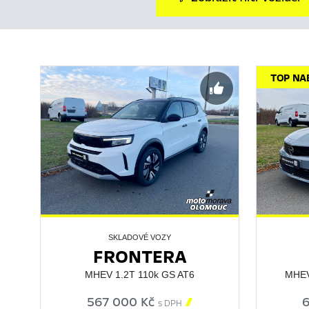
TOP NA
SKLADOVÉ VOZY
FRONTERA
MHEV 1.2T 110k GS AT6
MHEV
567 000 Kč

s DPH