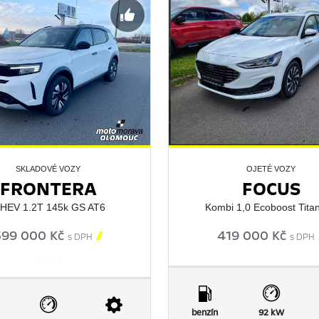
OJETÉ VOZY
SKLADOVÉ VOZY
FOCUS
FRONTERA
Kombi 1,0 Ecoboost Tita
HEV 1.2T 145k GS AT6
419 000 Kč
599 000 Kč

s DPH
s DPH
554101
benzín
92 kW