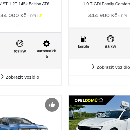
 ST 1.2T 145k Edition AT6
1,0 T-GDi Family Comfor
634 000 Kč

344 900 Kč
s DPH
s DPH
558675
benzín
88 kW
automatick
107 kW
á
Zobrazit vozidlo
Zobrazit vozidlo
OPEL
DOMŮ