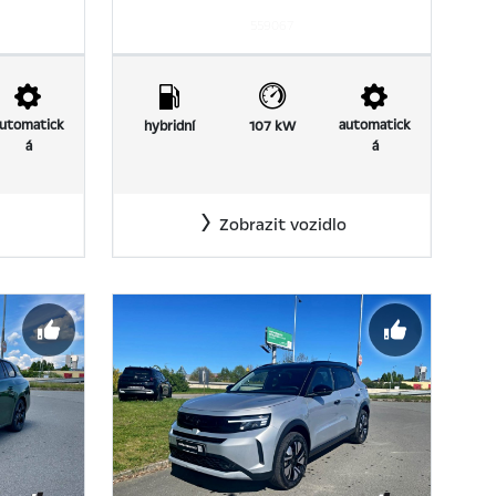
559067
utomatick
automatick
hybridní
107 kW
á
á
Zobrazit vozidlo