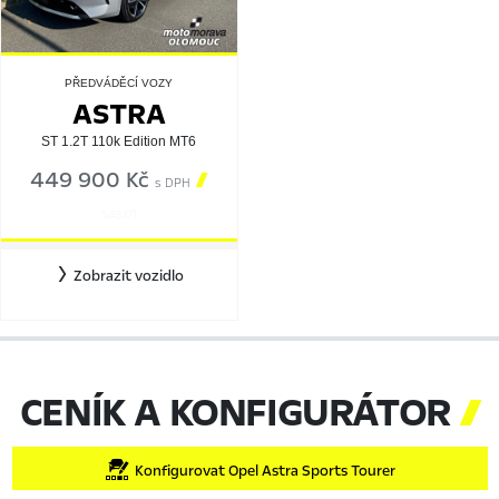
PŘEDVÁDĚCÍ VOZY
ASTRA
ST 1.2T 110k Edition MT6
449 900 Kč

s DPH
548371
Zobrazit vozidlo
CENÍK A KONFIGURÁTOR

Konfigurovat Opel Astra Sports Tourer