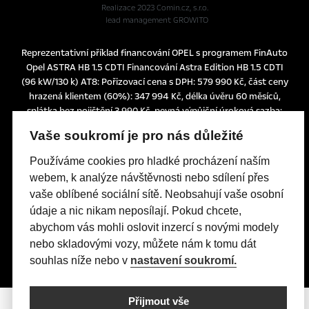
Realizace 2023
Comin.cz, s.r.o.
lead management GROWITO
Reprezentativní příklad financování OPEL s programem FinAuto
Opel ASTRA HB 1.5 CDTI Financování Astra Edition HB 1.5 CDTI
(96 kW/130 k) AT8: Pořizovací cena s DPH: 579 990 Kč, část ceny
hrazená klientem (60%): 347 994 Kč, délka úvěru 60 měsíců,
splátka bez pojištění 3.990 Kč, pevná výpůjční úroková sazba:
1,24% p.a., nabídka je určena pro fyzické osoby podnikatele a
Vaše soukromí je pro nás důležité
právnické osoby a platí do 30. 6. 2026 nebo do odvolání.
Tato nabídka je pouze indikativní, není návrhem na uzavření
Používáme cookies pro hladké procházení naším
smlouvy a nelze z ní proto dovozovat povinnost společnosti
webem, k analýze návštěvnosti nebo sdílení přes
uskutečnit jakékoliv transakce.
vaše oblíbené sociální sítě. Neobsahují vaše osobní
Poskytovatelem financování je UniCredit Leasing CZ, a.s.,
údaje a nic nikam neposílají. Pokud chcete,
Želetavská 1525/1, 140 10 Praha 4, IČO: 15886492
abychom vás mohli oslovit inzercí s novými modely
nebo skladovými vozy, můžete nám k tomu dát
souhlas níže nebo v
nastavení soukromí.
Přijmout vše