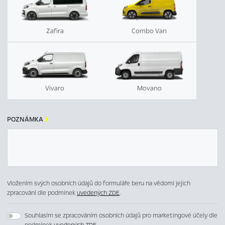
Zafira
Combo Van
Vivaro
Movano
POZNÁMKA

Vložením svých osobních údajů do formuláře beru na vědomí jejich
zpracování dle podmínek
uvedených ZDE
.
Souhlasím se zpracováním osobních údajů pro marketingové účely dle
podmínek
uvedených ZDE