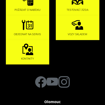
POŽÁDAT O NABÍDKU
TESTOVACÍ JÍZDA
OBJEDNAT NA SERVIS
VOZY SKLADEM
KONTAKTY
Olomouc