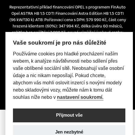
Reprezentativní příklad financování OPEL s programem FinAuto
Opel ASTRA HB 1.5 CDTI Financování Astra Edition HB 1.5 CDTI
(96 kW/130 k) AT8: Pořizovací cena s DPH: 579 990 Kč, část ceny
hrazená klientem (60%): 347 994 Kč, délka úvěru 60 měsíců,
splátka bez pojištění 3.990 Kč, pevná výpůjční úroková sazba:
1,24% p.a., nabídka je určena pro fyzické osoby podnikatele a
Vaše soukromí je pro nás důležité
právnické osoby a platí do 30. 6. 2026 nebo do odvolání.
Tato nabídka je pouze indikativní, není návrhem na uzavření
Používáme cookies pro hladké procházení naším
smlouvy a nelze z ní proto dovozovat povinnost společnosti
webem, k analýze návštěvnosti nebo sdílení přes
uskutečnit jakékoliv transakce.
vaše oblíbené sociální sítě. Neobsahují vaše osobní
Poskytovatelem financování je UniCredit Leasing CZ, a.s.,
údaje a nic nikam neposílají. Pokud chcete,
Želetavská 1525/1, 140 10 Praha 4, IČO: 15886492
abychom vás mohli oslovit inzercí s novými modely
nebo skladovými vozy, můžete nám k tomu dát
souhlas níže nebo v
nastavení soukromí.
Přijmout vše
Jen nezbytné