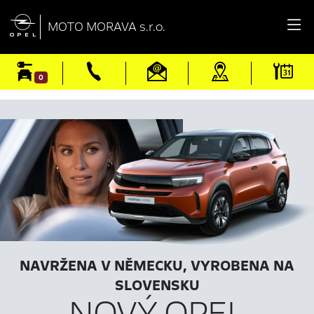

MOTO MORAVA s.r.o.
0
NAVRŽENA V NĚMECKU, VYROBENA NA
SLOVENSKU
NOVÝ OPEL