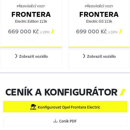
PŘEDVÁDĚCÍ VOZY
PŘEDVÁDĚCÍ VOZY
FRONTERA
FRONTERA
Electric Edition 113k
Electric GS 113k
669 000 Kč

699 000 Kč

s DPH
s DPH
554521
554522
Zobrazit vozidlo
Zobrazit vozidlo
CENÍK A KONFIGURÁTOR

Konfigurovat Opel Frontera Electric
Ceník PDF