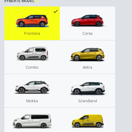
VYBERTE MODEL

Frontera
Corsa
Combo
Astra
Mokka
Grandland