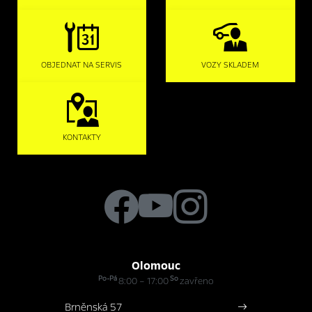
OBJEDNAT NA SERVIS
VOZY SKLADEM
KONTAKTY
Olomouc
Po-Pá
So
8:00 – 17:00
zavřeno
Brněnská 57