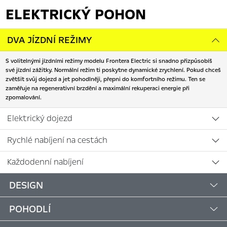
ELEKTRICKÝ POHON
DVA JÍZDNÍ REŽIMY
S volitelnými jízdními režimy modelu Frontera Electric si snadno přizpůsobíš
své jízdní zážitky. Normální režim ti poskytne dynamické zrychlení. Pokud chceš
zvětšit svůj dojezd a jet pohodlněji, přepni do komfortního režimu. Ten se
zaměřuje na regenerativní brzdění a maximální rekuperaci energie při
zpomalování.
Elektrický dojezd
Rychlé nabíjení na cestách
Každodenní nabíjení
DESIGN
POHODLÍ