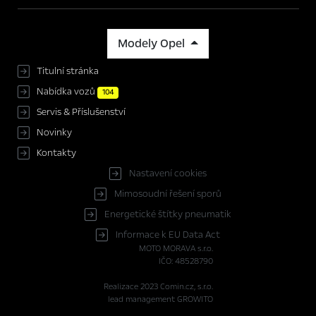
Modely Opel
Titulní stránka
Nabídka vozů
104
Servis & Příslušenství
Novinky
Kontakty
Nastavení cookies
Mimosoudní řešení sporů
Energetické štítky pneumatik
Informace k EU Data Act
MOTO MORAVA s.r.o.
IČO: 48528790
Realizace 2023
Comin.cz, s.r.o.
lead management GROWITO