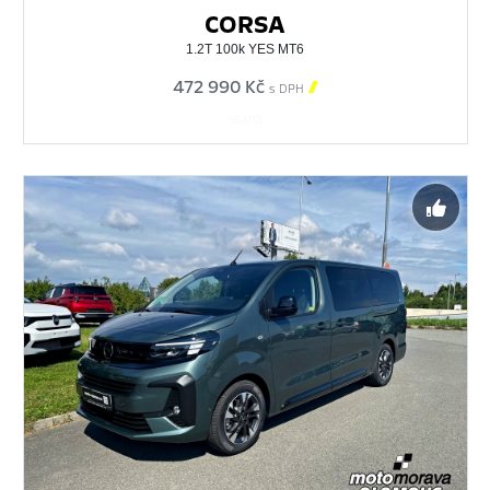
CORSA
1.2T 100k YES MT6
472 990 Kč

s DPH
564718