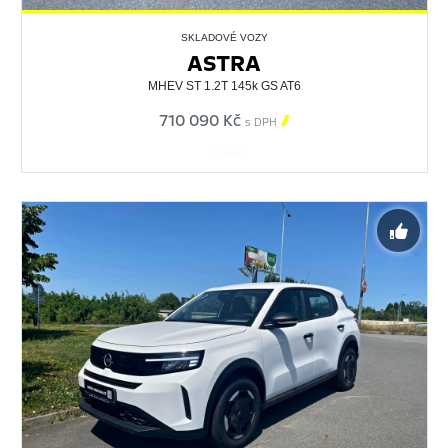
SKLADOVÉ VOZY
ASTRA
MHEV ST 1.2T 145k GS AT6
710 090 Kč

s DPH
561870