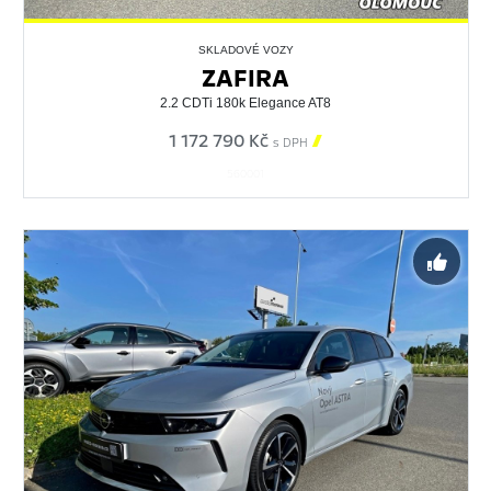
SKLADOVÉ VOZY
ZAFIRA
2.2 CDTi 180k Elegance AT8
1 172 790 Kč

s DPH
560001