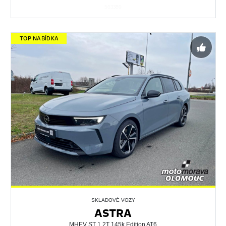
563389
TOP NABÍDKA
SKLADOVÉ VOZY
ASTRA
MHEV ST 1.2T 145k Edition AT6