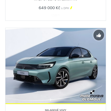
649 000 Kč

s DPH
558677
SKLADOVÉ VOZY