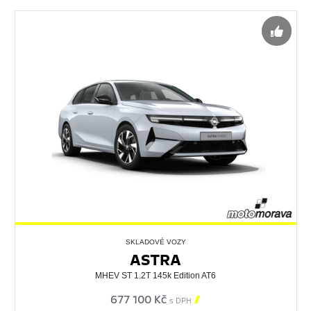
SKLADOVÉ VOZY
ASTRA
MHEV ST 1.2T 145k Edition AT6
677 100 Kč

s DPH