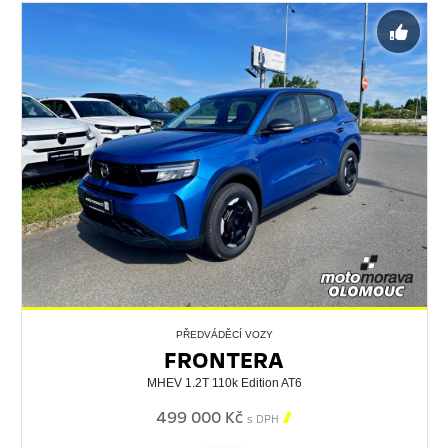
PŘEDVÁDĚCÍ VOZY
FRONTERA
MHEV 1.2T 110k Edition AT6
499 000 Kč

s DPH
558695