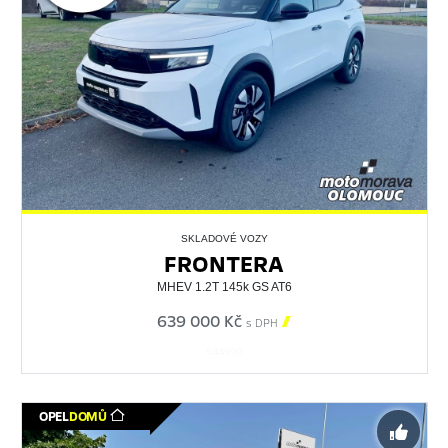
SKLADOVÉ VOZY
FRONTERA
MHEV 1.2T 145k GS AT6
639 000 Kč

s DPH
544990
OPEL
DOMŮ