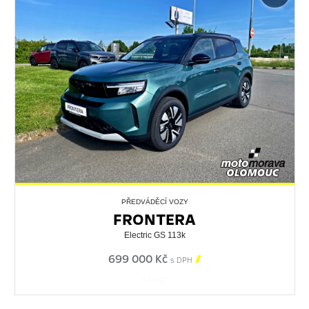
PŘEDVÁDĚCÍ VOZY
FRONTERA
Electric GS 113k
699 000 Kč

s DPH
554522