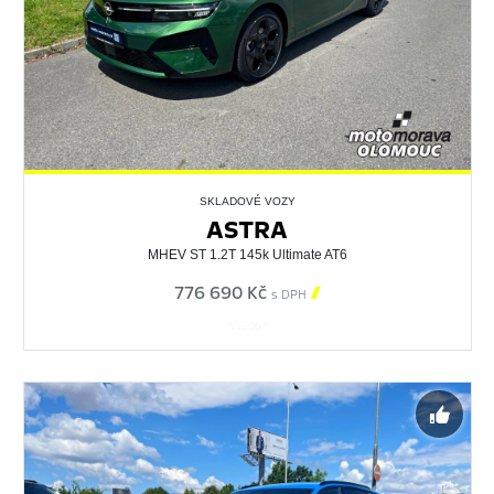
SKLADOVÉ VOZY
ASTRA
MHEV ST 1.2T 145k Ultimate AT6
776 690 Kč

s DPH
559067