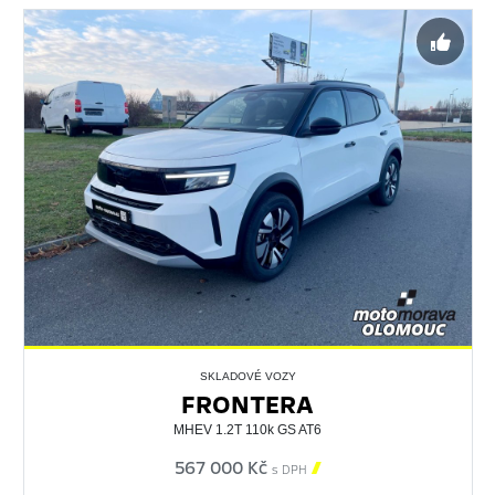
SKLADOVÉ VOZY
FRONTERA
MHEV 1.2T 110k GS AT6
567 000 Kč

s DPH