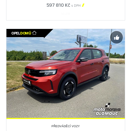
597 810 Kč

s DPH
561278
OPEL
DOMŮ
PŘEDVÁDĚCÍ VOZY