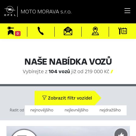

MOTO MORAVA s.r.o.
0
NAŠE NABÍDKA VOZŮ
Vybírejte z
104 vozů
již od 219 000 Kč

Zobrazit filtr vozidel
nejnovějšího
nejlevnějšího
nejdražšího
Řadit od