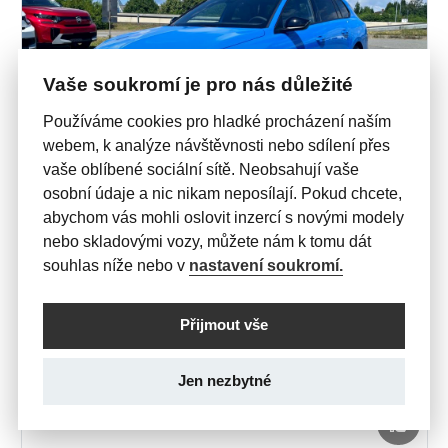
Vaše soukromí je pro nás důležité
Používáme cookies pro hladké procházení naším
webem, k analýze návštěvnosti nebo sdílení přes
vaše oblíbené sociální sítě. Neobsahují vaše
osobní údaje a nic nikam neposílají. Pokud chcete,
abychom vás mohli oslovit inzercí s novými modely
SKLADOVÉ VOZY
nebo skladovými vozy, můžete nám k tomu dát
ASTRA
souhlas níže nebo v
nastavení soukromí.
MHEV ST 1.2T 145k Edition AT6
634 000 Kč

s DPH
Přijmout vše
558675
Jen nezbytné