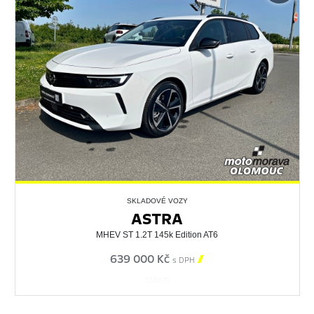
SKLADOVÉ VOZY
ASTRA
MHEV ST 1.2T 145k Edition AT6
639 000 Kč

s DPH
558676