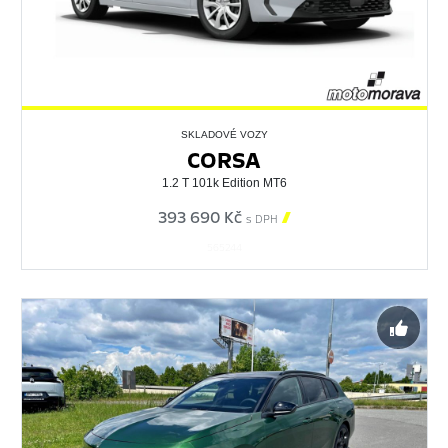
SKLADOVÉ VOZY
CORSA
1.2 T 101k Edition MT6
393 690 Kč

s DPH
565244