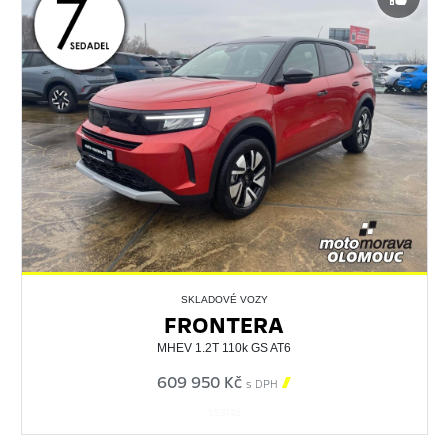
SKLADOVÉ VOZY
FRONTERA
MHEV 1.2T 110k GS AT6
609 950 Kč

s DPH
553148