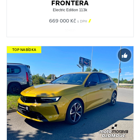
FRONTERA
Electric Edition 113k
669 000 Kč

s DPH
554521
TOP NABÍDKA