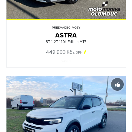
PŘEDVÁDĚCÍ VOZY
ASTRA
ST 1.2T 110k Edition MT6
449 900 Kč

s DPH
548371