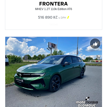
FRONTERA
MHEV 1.2T 110k Edition AT6
516 890 Kč

s DPH
560346