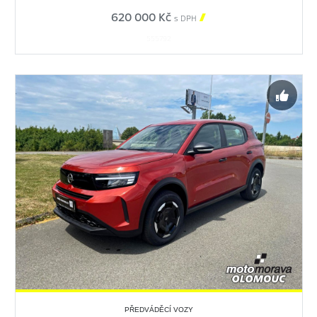
620 000 Kč

s DPH
555792
PŘEDVÁDĚCÍ VOZY