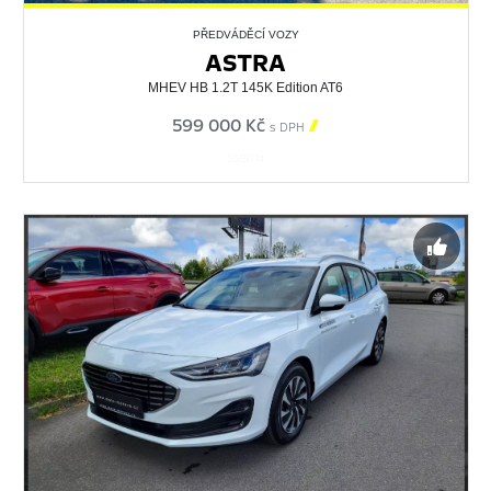
PŘEDVÁDĚCÍ VOZY
ASTRA
MHEV HB 1.2T 145K Edition AT6
599 000 Kč

s DPH
558674