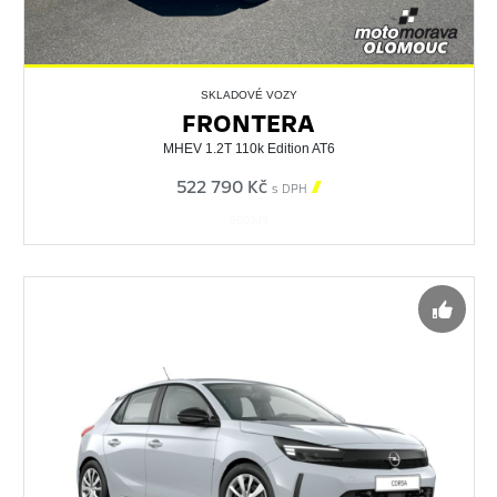
SKLADOVÉ VOZY
FRONTERA
MHEV 1.2T 110k Edition AT6
522 790 Kč

s DPH
560349