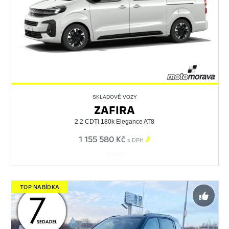
SKLADOVÉ VOZY
ZAFIRA
2.2 CDTi 180k Elegance AT8
1 155 580 Kč

s DPH
558699
TOP NABÍDKA