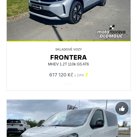
SKLADOVÉ VOZY
FRONTERA
MHEV 1.2T 110k GS AT6
617 120 Kč

s DPH
564285