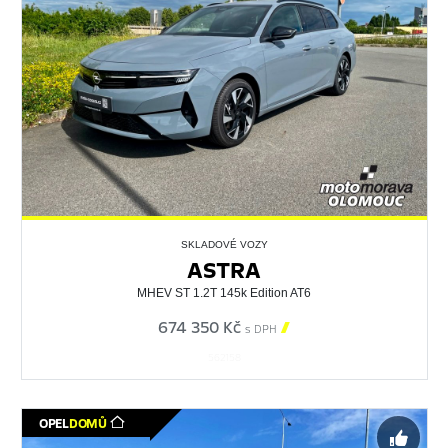
SKLADOVÉ VOZY
ASTRA
MHEV ST 1.2T 145k Edition AT6
674 350 Kč

s DPH
562158
OPEL
DOMŮ