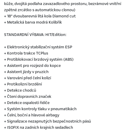
kůže, dvojitá podlaha zavazadlového prostoru, bezrámové vnitřní
zpětné zrcátko s automatickou clonou)
+ 18" dvoubarevná litá kola Diamond cut
+ Metalická barva modrá Kolibřík
STANDARDNÍ VÝBAVA: HIT/Edition:
+ Elektronický stabilizační systém ESP
+ Kontrola trakce TCPlus
+ Protiblokovací brzdový systém (ABS)
+ Asistent pro rozjezd do kopce
+ Asistent jízdy v pruzích
+ Varování před čelní kolizí
+ Protikolizní brzdění
+ Detekce chodců
+ Čtení dopravních značek
+ Detekce ospalosti řidiče
+ Systém kontroly tlaku v pneumatikách
+ Čelní, boční a hlavové airbagy
+ Signalizace nezapnutých bezpečnostních pásů
+ ISOFIX na zadních krajních sedadlech