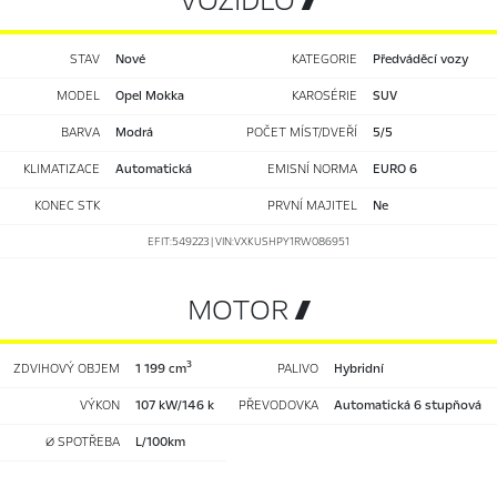
VOZIDLO 
STAV
nové
KATEGORIE
Předváděcí vozy
MODEL
Opel Mokka
KAROSÉRIE
SUV
BARVA
Modrá
POČET MÍST/DVEŘÍ
5/5
KLIMATIZACE
automatická
EMISNÍ NORMA
EURO 6
KONEC STK
PRVNÍ MAJITEL
Ne
EFIT:549223 | VIN:VXKUSHPY1RW086951
MOTOR 
3
ZDVIHOVÝ OBJEM
1 199 cm
PALIVO
hybridní
VÝKON
107 kW/146 k
PŘEVODOVKA
automatická 6 stupňová
Ø SPOTŘEBA
l/100km