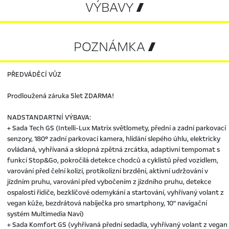
VÝBAVY 
POZNÁMKA 
PŘEDVÁDĚCÍ VŮZ
Prodloužená záruka 5let ZDARMA!
NADSTANDARTNÍ VÝBAVA:
+ Sada Tech GS (Intelli-Lux Matrix světlomety, přední a zadní parkovací
senzory, 180° zadní parkovací kamera, hlídání slepého úhlu, elektricky
ovládaná, vyhřívaná a sklopná zpětná zrcátka, adaptivní tempomat s
funkcí Stop&Go, pokročilá detekce chodců a cyklistů před vozidlem,
varování před čelní kolizí, protikolizní brzdění, aktivní udržování v
jízdním pruhu, varování před vybočením z jízdního pruhu, detekce
ospalosti řidiče, bezklíčové odemykání a startování, vyhřívaný volant z
vegan kůže, bezdrátová nabíječka pro smartphony, 10" navigační
systém Multimedia Navi)
+ Sada Komfort GS (vyhřívaná přední sedadla, vyhřívaný volant z vegan