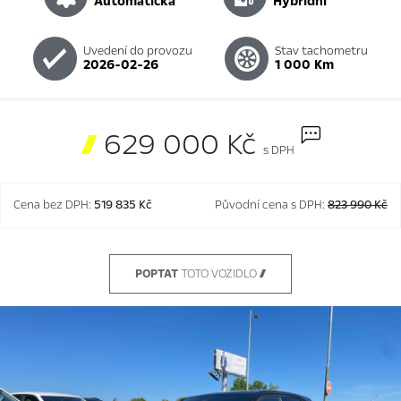
automatická
hybridní
Uvedení do provozu
Stav tachometru
2026-02-26
1 000 Km

629 000 Kč
s DPH
Cena bez DPH:
519 835 Kč
Původní cena s DPH:
823 990 Kč
POPTAT
TOTO VOZIDLO 