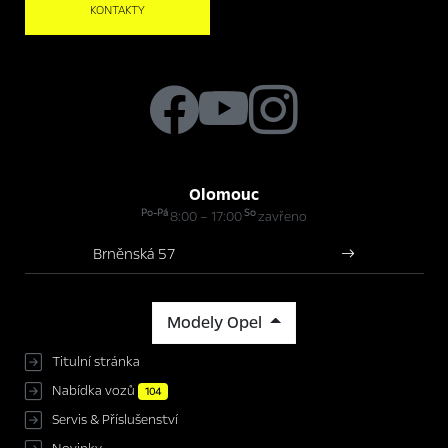
KONTAKTY
Olomouc
Po-Pá
So
8:00 – 17:00
zavřeno
Brněnská 57
Modely Opel
Titulní stránka
Nabídka vozů
104
Servis & Příslušenství