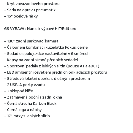
+ Kryt zavazadlového prostoru
+ Sada na opravu pneumatik
+ 16“ ocelové ráfky
GS VÝBAVA : Naníc k výbavě HIT/Edition:
+ 180° zadní parkovací kamera
+ Čalounění kombinací kůže/látka Fokus, černé
+ Sedadlo spolujezdce nastavitelné v 6 směrech
+ Kapsy na zadní straně předních sedadel
+ Sportovní pedály z lehkých slitin (pouze AT a eDCT)
+ LED ambientní osvětlení předních odkládacích prostorů
+ Středová loketní opěrka s úložným prostorem
+ 2 USB-A porty vzadu
+ 2 sklopné klíče
+ Zatmavená boční a zadní okna
+ Černá střecha Karbon Black
+ Černá loga a nápisy
+ 17“ ráfky z lehkých slitin