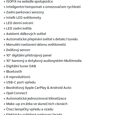
+ ISOFIX na sedadle spolujezdce
+ Inteligentní tempomat s omezovačem rychlosti
+ Zadní parkovací senzory
+ Intelli-LED světlomety
+ LED denní svícení
+ LED zadní světla
+ Asistent dálkových světel
+ Automatické přepínání světel s detekcí tunelu
+ Manuální nastavení sklonu světlometů
+ Dešťový senzor
+ 10“ digitální přístrojový panel
+ 10“ barevný a dotykový audiosystém Multimedia
+ Digitální tuner DAB
+ Bluetooth
+ 6 reproduktorů
+ USB-C port vpředu
+ Bezdrátový Apple CarPlay & Android Auto
+ Opel Connect
+ Automatická jednozónová klimatizace
+ Make-up zrcátka ve slunečních clonách
+ Čtecí lampičky vpředu a vzadu
+ Elektricky ovládaná parkovací brzda