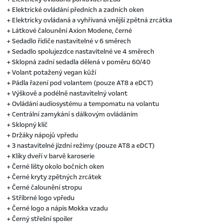
+ Elektrické ovládání předních a zadních oken
+ Elektricky ovládaná a vyhřívaná vnější zpětná zrcátka
+ Látkové čalounění Axion Modene, černé
+ Sedadlo řidiče nastavitelné v 6 směrech
+ Sedadlo spolujezdce nastavitelné ve 4 směrech
+ Sklopná zadní sedadla dělená v poměru 60/40
+ Volant potažený vegan kůží
+ Pádla řazení pod volantem (pouze AT8 a eDCT)
+ Výškově a podélně nastavitelný volant
+ Ovládání audiosystému a tempomatu na volantu
+ Centrální zamykání s dálkovým ovládáním
+ Sklopný klíč
+ Držáky nápojů vpředu
+ 3 nastavitelné jízdní režimy (pouze AT8 a eDCT)
+ Kliky dveří v barvě karoserie
+ Černé lišty okolo bočních oken
+ Černé kryty zpětných zrcátek
+ Černé čalounění stropu
+ Stříbrné logo vpředu
+ Černé logo a nápis Mokka vzadu
+ Černý střešní spoiler