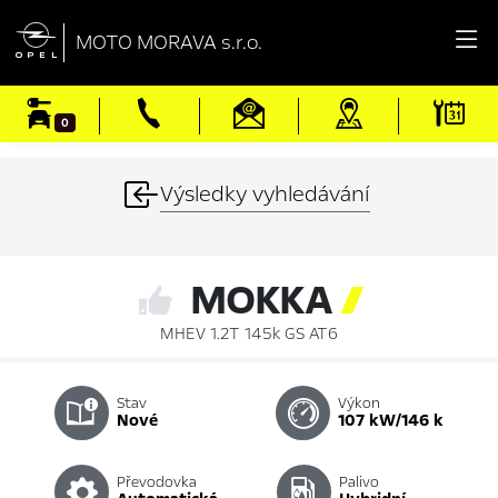

MOTO MORAVA s.r.o.
0
Výsledky vyhledávání
MOKKA

MHEV 1.2T 145k GS AT6
Stav
Výkon
nové
107 kW/146 k
Převodovka
Palivo