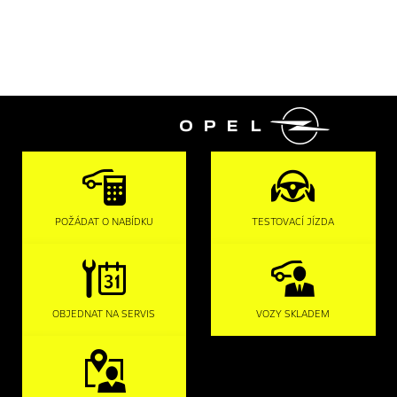

POŽÁDAT O NABÍDKU
TESTOVACÍ JÍZDA
OBJEDNAT NA SERVIS
VOZY SKLADEM